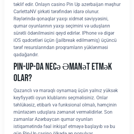
təklif edir. Onlayn casino Pin Up azerbaijan məşhur
CarlettaNV şirkəti tərəfindən idarə olunur.
Rəylərində qonaqlar yaxşı xidmət səviyyəsini,
qumar oyunlarının yaxşı seçimini və uduşların
sürətli ödənilməsini qeyd edirlər. IPhone və digər
iOS qadcetləri üçün (jailbreak edilməmiş) üçüncü
tərəf resurslarından proqramların yüklənməsi
qadağandır.
Pin-Up-Da Necə Əmanət Etmək
Olar?
Qazanclı və maraqlı oynamaq üçün yalnız yüksək
keyfiyyətli oyun klublarını seçməlisiniz. Onlar
təhlükəsiz, etibarlı və funksional olmalı, həmçinin
müntəzəm uduşlara zəmanət verməlidirlər. Son
zamanlar Azərbaycan qumar oyunları
istiqamətində fəal inkişaf etməyə başlayıb və bu
gün Pin-Up casino ölkədə ən populyar