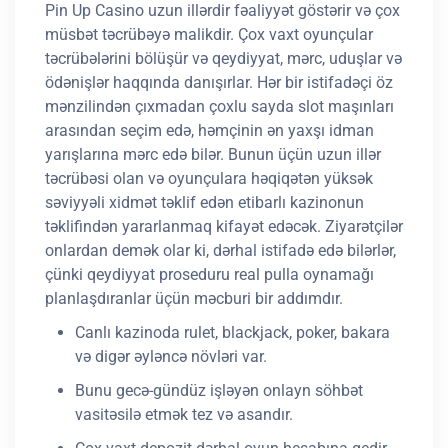
Pin Up Casino uzun illərdir fəaliyyət göstərir və çox
müsbət təcrübəyə malikdir. Çox vaxt oyunçular
təcrübələrini bölüşür və qeydiyyat, mərc, uduşlar və
ödənişlər haqqında danışırlar. Hər bir istifadəçi öz
mənzilindən çıxmadan çoxlu sayda slot maşınları
arasından seçim edə, həmçinin ən yaxşı idman
yarışlarına mərc edə bilər. Bunun üçün uzun illər
təcrübəsi olan və oyunçulara həqiqətən yüksək
səviyyəli xidmət təklif edən etibarlı kazinonun
təklifindən yararlanmaq kifayət edəcək. Ziyarətçilər
onlardan demək olar ki, dərhal istifadə edə bilərlər,
çünki qeydiyyat proseduru real pulla oynamağı
planlaşdıranlar üçün məcburi bir addımdır.
Canlı kazinoda rulet, blackjack, poker, bakara
və digər əyləncə növləri var.
Bunu gecə-gündüz işləyən onlayn söhbət
vasitəsilə etmək tez və asandır.