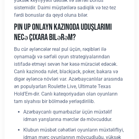
yüksək keyfiyyətli dəstək və sərfəli bonus
sistemidir. Daimi müştərilərə sadiqlik və tez-tez
fərdi bonuslar da qeyd oluna bilər.
Pin Up Onlayn Kazinoda Uduşlarımı
Necə Çıxara Bilərəm?
Bu cür əyləncələr real pul üçün, rəqibləri ilə
oynamağı və sərfəli oyun strategiyalarından
istifadə etməyi sevən hər kəsə müraciət edəcək.
Canlı kazinoda rulet, blackjack, poker, bakara və
digər əyləncə növləri var. Azərbaycanlılar arasında
ən populyarları Roulette Live, Ultimate Texas
Hold’Em-dir. Canlı kateqoriyadan olan oyunların
tam siyahısı bir bölmədə yerləşdirilib.
Azərbaycanlı qumarbazlar üçün müxtəlif
idman yarışlarına mərclər də mövcuddur.
Klubun müsbət cəhətləri oyunların müxtəlifliyi,
idman mərc oyunlarının mövcudluğu, yüksək