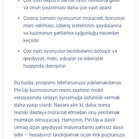
Çox vaxt depozit dərhal oyun hesabına gedir
və onun çıxarılması daha çox vaxt aparır.
Çıxarış zamanı oyunçunun müraciəti, bonusun
mərc edilməsi, ödəniş sisteminin qaydalarına
və kazinonun şərtlərinə uyğunluğu nəzərdən
keçirilir.
Çox vaxt oyunçular təcrübələrini bölüşür və
qeydiyyat, mərc, uduşlar və ödənişlər
haqqında danışırlar.
Bu halda, proqramı telefonunuza yükləməkdənsə,
Pin-Up kazinosunun rəsmi saytının mobil
versiyasında onlayn oynamağa üstünlük vermək
daha yaxşı olardı. Nəzərə alın ki, daha sonra
texniki dəstəyə müraciət etmədən onu yeniləmək
mümkün olmayacaq. Həmçinin, Pin-Up-a daxil
olmaq üçün qeydiyyat məlumatlarını səhvsiz daxil
edin – hesabınızı təsdiqləmək üçün link poçtunuza