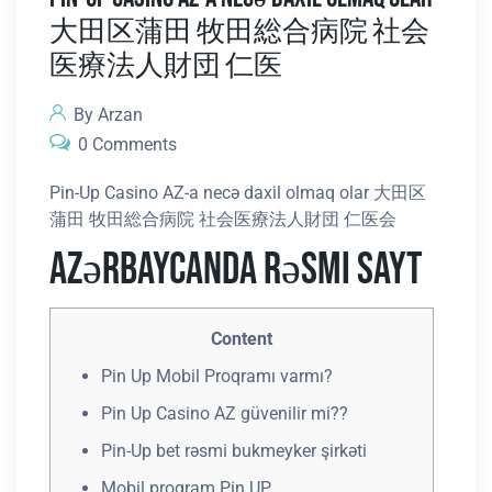
大田区蒲田 牧田総合病院 社会
医療法人財団 仁医
By Arzan
0 Comments
Pin-Up Casino AZ-a necə daxil olmaq olar 大田区
蒲田 牧田総合病院 社会医療法人財団 仁医会
Azərbaycanda Rəsmi Sayt
Content
Pin Up Mobil Proqramı varmı?
Pin Up Casino AZ güvenilir mi??
Pin-Up bet rəsmi bukmeyker şirkəti
Mobil proqram Pin UP