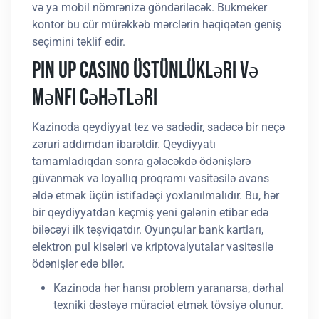
və ya mobil nömrənizə göndəriləcək. Bukmeker
kontor bu cür mürəkkəb mərclərin həqiqətən geniş
seçimini təklif edir.
Pin Up Casino Üstünlükləri Və
Mənfi Cəhətləri
Kazinoda qeydiyyat tez və sadədir, sadəcə bir neçə
zəruri addımdan ibarətdir. Qeydiyyatı
tamamladıqdan sonra gələcəkdə ödənişlərə
güvənmək və loyallıq proqramı vasitəsilə avans
əldə etmək üçün istifadəçi yoxlanılmalıdır. Bu, hər
bir qeydiyyatdan keçmiş yeni gələnin etibar edə
biləcəyi ilk təşviqatdır. Oyunçular bank kartları,
elektron pul kisələri və kriptovalyutalar vasitəsilə
ödənişlər edə bilər.
Kazinoda hər hansı problem yaranarsa, dərhal
texniki dəstəyə müraciət etmək tövsiyə olunur.