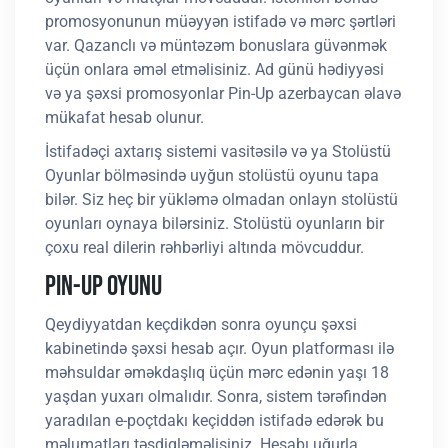
promosyonunun müəyyən istifadə və mərc şərtləri
var. Qazanclı və müntəzəm bonuslara güvənmək
üçün onlara əməl etməlisiniz. Ad günü hədiyyəsi
və ya şəxsi promosyonlar Pin-Up azerbaycan əlavə
mükafat hesab olunur.
İstifadəçi axtarış sistemi vasitəsilə və ya Stolüstü
Oyunlar bölməsində uyğun stolüstü oyunu tapa
bilər. Siz heç bir yükləmə olmadan onlayn stolüstü
oyunları oynaya bilərsiniz. Stolüstü oyunların bir
çoxu real dilerin rəhbərliyi altında mövcuddur.
Pin-Up Oyunu
Qeydiyyatdan keçdikdən sonra oyunçu şəxsi
kabinetində şəxsi hesab açır. Oyun platforması ilə
məhsuldar əməkdaşlıq üçün mərc edənin yaşı 18
yaşdan yuxarı olmalıdır. Sonra, sistem tərəfindən
yaradılan e-poçtdakı keçiddən istifadə edərək bu
məlumatları təsdiqləməlisiniz. Hesabı uğurla