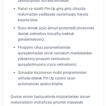
təlimatlardan istifadə etməlidir.
Rahat və sürətli Pin-Up giriş giriş cihazda
məlumatları yaddaşda saxlamaqla həyata
keçirilə bilər.
Bunu etmək üçün [email protected] ünvanında
dəstək xidmətinə müvafiq məktub
göndərməlisiniz.
Proqramı cihaz parametrlərində
quraşdırmadan əvvəl naməlum mənbələrdən
yüklənmiş proqram təminatının
quraşdırılmasına icazə verməlisiniz.
Qonaqlar kazinonun mobil proqramından
istifadə edərək Pin Up casino oyun
avtomatında əylənə bilərlər.
Qumar evinin fəaliyyətində müştərilərdən alınan
məlumatların mühafizəsi prioritet məsələdir.