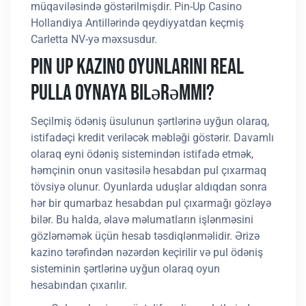
müqaviləsində göstərilmişdir. Pin-Up Casino
Hollandiya Antillərində qeydiyyatdan keçmiş
Carletta NV-yə məxsusdur.
Pin Up Kazino Oyunlarını Real
Pulla Oynaya Bilərəmmi?
Seçilmiş ödəniş üsulunun şərtlərinə uyğun olaraq,
istifadəçi kredit veriləcək məbləği göstərir. Davamlı
olaraq eyni ödəniş sistemindən istifadə etmək,
həmçinin onun vasitəsilə hesabdan pul çıxarmaq
tövsiyə olunur. Oyunlarda uduşlar aldıqdan sonra
hər bir qumarbaz hesabdan pul çıxarmağı gözləyə
bilər. Bu halda, əlavə məlumatların işlənməsini
gözləməmək üçün hesab təsdiqlənməlidir. Ərizə
kazino tərəfindən nəzərdən keçirilir və pul ödəniş
sisteminin şərtlərinə uyğun olaraq oyun
hesabından çıxarılır.