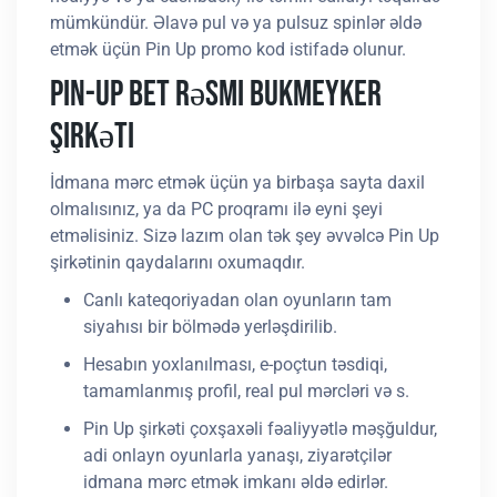
mümkündür. Əlavə pul və ya pulsuz spinlər əldə
etmək üçün Pin Up promo kod istifadə olunur.
Pin-Up Bet Rəsmi Bukmeyker
Şirkəti
İdmana mərc etmək üçün ya birbaşa sayta daxil
olmalısınız, ya da PC proqramı ilə eyni şeyi
etməlisiniz. Sizə lazım olan tək şey əvvəlcə Pin Up
şirkətinin qaydalarını oxumaqdır.
Canlı kateqoriyadan olan oyunların tam
siyahısı bir bölmədə yerləşdirilib.
Hesabın yoxlanılması, e-poçtun təsdiqi,
tamamlanmış profil, real pul mərcləri və s.
Pin Up şirkəti çoxşaxəli fəaliyyətlə məşğuldur,
adi onlayn oyunlarla yanaşı, ziyarətçilər
idmana mərc etmək imkanı əldə edirlər.