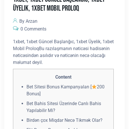
Üyelik, 1xbet Mobil Proloq
By Arzan
0 Comments
1xbet, 1xbet Güncel Başlanğıc, 1xbet Üyelik, 1xbet
Mobil Proloq
Bu razılaşmanın nəticəsi hadisənin
nəticəsindən asılıdır və nəticənin necə olacağı
məlumat deyil.
Content
Bet Sitesi Bonus Kampanyaları [
200
Bonus]
Bet Bahis Sitesi Üzerinde Canlı Bahis
Yapılabilir Mi?
Birdən çox Miqdar Necə Tikmək Olar?