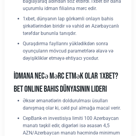
bağlayaraq adından söz etdirdi.1xbet bir daha
uçurumlu idman filialına mərc edir.
1xbet, dünyanın lap görkəmli onlayn bahis
şirkətlərindən biridir və vahid ən Azərbaycanlı
tərəfdar bununla tanışdır.
Quraşdırma fayllarını yüklədikdən sonra
oyunçuların mövcud parametrlərə əlavə və
dəyişikliklər etməyə ehtiyacı yoxdur.
İdmana Necə Mərc Etmək Olar 1xbet?
Bet Online Bahis Dünyasının Lideri
Əksər əmanətlərin doldurulması üsulları
danışmaq olar ki, cəld pul almağa macal verir.
CepBank-ın investisiya limiti 100 Azerbaycan
manatı təşkil edir, digərləri isə əsasən 4,5
AZN/Azerbaycan manatı həcmində minimum