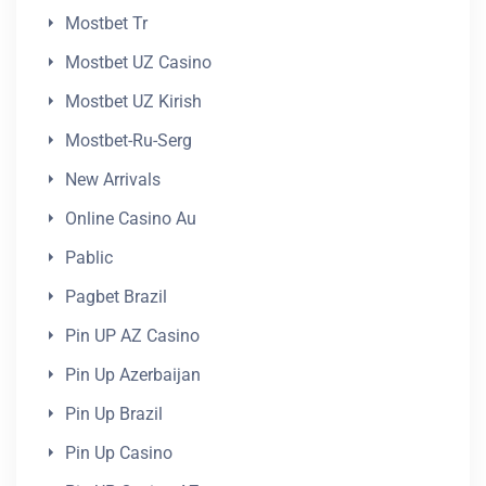
Mostbet Tr
Mostbet UZ Casino
Mostbet UZ Kirish
Mostbet-Ru-Serg
New Arrivals
Online Casino Au
Pablic
Pagbet Brazil
Pin UP AZ Casino
Pin Up Azerbaijan
Pin Up Brazil
Pin Up Casino