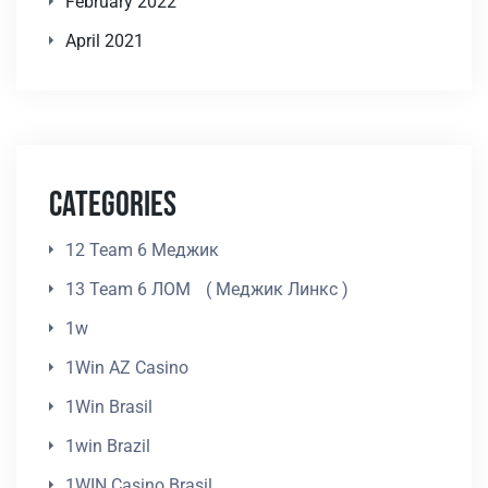
February 2022
April 2021
Categories
12 Team 6 Меджик
13 Team 6 ЛОМ
Меджик Линкс
1w
1Win AZ Casino
1Win Brasil
1win Brazil
1WIN Casino Brasil