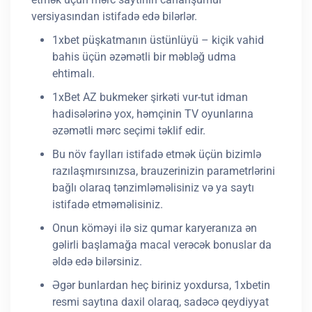
versiyasından istifadə edə bilərlər.
1xbet püşkatmanın üstünlüyü – kiçik vahid
bahis üçün əzəmətli bir məbləğ udma
ehtimalı.
1xBet AZ bukmeker şirkəti vur-tut idman
hadisələrinə yox, həmçinin TV oyunlarına
əzəmətli mərc seçimi təklif edir.
Bu növ faylları istifadə etmək üçün bizimlə
razılaşmırsınızsa, brauzerinizin parametrlərini
bağlı olaraq tənzimləməlisiniz və ya saytı
istifadə etməməlisiniz.
Onun köməyi ilə siz qumar karyeranıza ən
gəlirli başlamağa macal verəcək bonuslar da
əldə edə bilərsiniz.
Əgər bunlardan heç biriniz yoxdursa, 1xbetin
resmi saytına daxil olaraq, sadəcə qeydiyyat