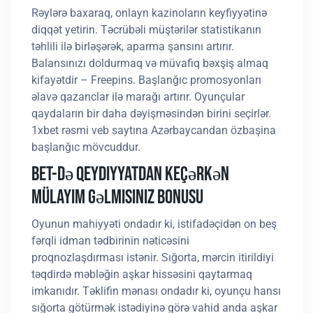
Rəylərə baxaraq, onlayn kazinoların keyfiyyətinə
diqqət yetirin. Təcrübəli müştərilər statistikanın
təhlili ilə birləşərək, aparma şansını artırır.
Balansınızı doldurmaq və müvafiq bəxşiş almaq
kifayətdir – Freepins. Başlanğıc promosyonları
əlavə qazanclar ilə marağı artırır. Oyunçular
qaydaların bir daha dəyişməsindən birini seçirlər.
1xbet rəsmi veb saytına Azərbaycandan özbaşina
başlanğıc mövcuddur.
Bet-Də Qeydiyyatdan Keçərkən
Mülayim Gəlmisiniz Bonusu
Oyunun mahiyyəti ondadır ki, istifadəçidən on beş
fərqli idman tədbirinin nəticəsini
proqnozlaşdırması istənir. Sığorta, mərcin itirildiyi
təqdirdə məbləğin aşkar hissəsini qaytarmaq
imkanıdır. Təklifin mənası ondadır ki, oyunçu hansı
sığorta götürmək istədiyinə görə vahid anda aşkar