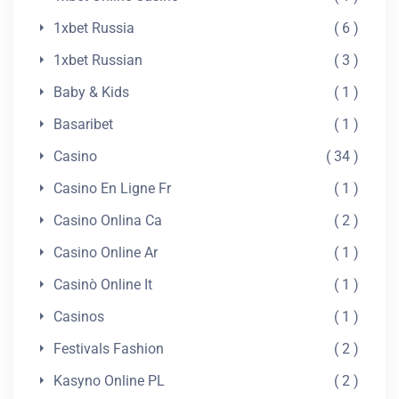
1xbet Russia
6
1xbet Russian
3
Baby & Kids
1
Basaribet
1
Casino
34
Casino En Ligne Fr
1
Casino Onlina Ca
2
Casino Online Ar
1
Casinò Online It
1
Casinos
1
Festivals Fashion
2
Kasyno Online PL
2