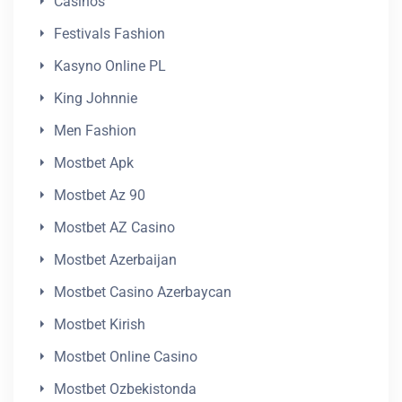
Casinos
Festivals Fashion
Kasyno Online PL
King Johnnie
Men Fashion
Mostbet Apk
Mostbet Az 90
Mostbet AZ Casino
Mostbet Azerbaijan
Mostbet Casino Azerbaycan
Mostbet Kirish
Mostbet Online Casino
Mostbet Ozbekistonda