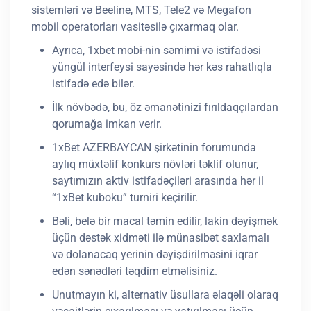
sistemləri və Beeline, MTS, Tele2 və Megafon
mobil operatorları vasitəsilə çıxarmaq olar.
Ayrıca, 1xbet mobi-nin səmimi və istifadəsi
yüngül interfeysi sayəsində hər kəs rahatlıqla
istifadə edə bilər.
İlk növbədə, bu, öz əmanətinizi fırıldaqçılardan
qorumağa imkan verir.
1xBet AZERBAYCAN şirkətinin forumunda
aylıq müxtəlif konkurs növləri təklif olunur,
saytımızın aktiv istifadəçiləri arasında hər il
“1xBet kuboku” turniri keçirilir.
Bəli, belə bir macal təmin edilir, lakin dəyişmək
üçün dəstək xidməti ilə münasibət saxlamalı
və dolanacaq yerinin dəyişdirilməsini iqrar
edən sənədləri təqdim etməlisiniz.
Unutmayın ki, alternativ üsullara əlaqəli olaraq