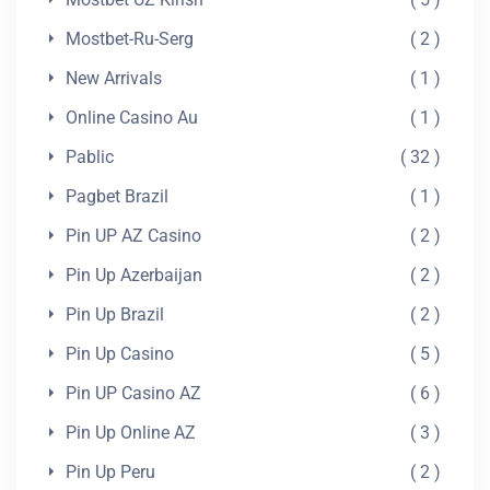
Mostbet-Ru-Serg
2
New Arrivals
1
Online Casino Au
1
Pablic
32
Pagbet Brazil
1
Pin UP AZ Casino
2
Pin Up Azerbaijan
2
Pin Up Brazil
2
Pin Up Casino
5
Pin UP Casino AZ
6
Pin Up Online AZ
3
Pin Up Peru
2