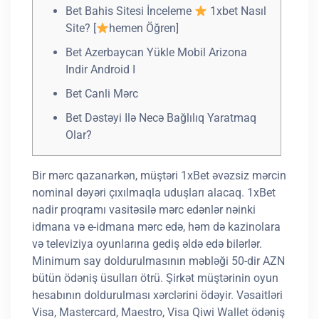
Bet Bahis Sitesi İnceleme
1xbet Nasıl
Site? [
hemen Öğren]
Bet Azerbaycan Yükle Mobil Arizona
Indir Android I
Bet Canli Mərc
Bet Dəstəyi Ilə Necə Bağlılıq Yaratmaq
Olar?
Bir mərc qazanarkən, müştəri 1xBet əvəzsiz mərcin
nominal dəyəri çıxılmaqla uduşları alacaq. 1xBet
nadir proqramı vasitəsilə mərc edənlər nəinki
idmana və e-idmana mərc edə, həm də kazinolara
və televiziya oyunlarına gediş əldə edə bilərlər.
Minimum say doldurulmasının məbləği 50-dir AZN
bütün ödəniş üsulları ötrü. Şirkət müştərinin oyun
hesabının doldurulması xərclərini ödəyir. Vəsaitləri
Visa, Mastercard, Maestro, Visa Qiwi Wallet ödəniş