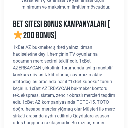
vəsaitlərin çıxarılması və yatırılması üçün
minimum və maksimum limitlər mövcuddur.
Bet Sitesi Bonus Kampanyaları [
200 Bonus]
1xBet AZ bukmeker şirkəti yalnız idman
hadisələrinə deyil, həmçinin TV oyunlarına
qocaman mərc seçimi təklif edir. 1xBet
AZERBAYCAN şirkətinin forumunda aylıq müxtəlif
konkurs növləri təklif olunur, saytımızın aktiv
istifadəçiləri arasında hər il “1xBet kuboku” turniri
keçirilir. 1xBet AZERBAYCAN bukmeker kontoru
tək, ekspress, sistem, zəncir obrazlı mərcləri təqdim
edir. 1xBet AZ kompaniyasında TOTO-15, TOTO
doğru hesaba mərclər yiğmaq olar Müştəri ilə mərc
şirkəti arasında aydın edilmiş Qaydalara əsasən
uduş haqqında razılaşmadır. Bu razılaşmanın