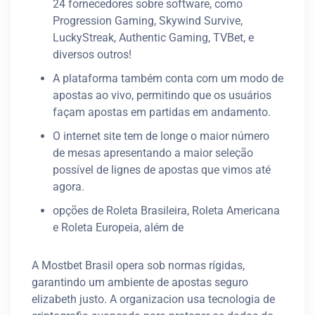
24 fornecedores sobre software, como
Progression Gaming, Skywind Survive,
LuckyStreak, Authentic Gaming, TVBet, e
diversos outros!
A plataforma também conta com um modo de
apostas ao vivo, permitindo que os usuários
façam apostas em partidas em andamento.
O internet site tem de longe o maior número
de mesas apresentando a maior seleção
possível de lignes de apostas que vimos até
agora.
opções de Roleta Brasileira, Roleta Americana
e Roleta Europeia, além de
A Mostbet Brasil opera sob normas rígidas,
garantindo um ambiente de apostas seguro
elizabeth justo. A organizacion usa tecnologia de