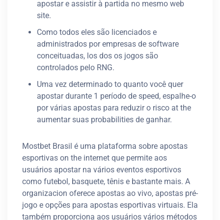
apostar e assistir à partida no mesmo web
site.
Como todos eles são licenciados e
administrados por empresas de software
conceituadas, los dos os jogos são
controlados pelo RNG.
Uma vez determinado to quanto você quer
apostar durante 1 período de speed, espalhe-o
por várias apostas para reduzir o risco at the
aumentar suas probabilities de ganhar.
Mostbet Brasil é uma plataforma sobre apostas
esportivas on the internet que permite aos
usuários apostar na vários eventos esportivos
como futebol, basquete, tênis e bastante mais. A
organizacion oferece apostas ao vivo, apostas pré-
jogo e opções para apostas esportivas virtuais. Ela
também proporciona aos usuários vários métodos