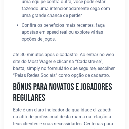
uma equipe contra outra, você pode estar
fazendo uma intencionadamente cega com
uma grande chance de perder.
Confira os beneficios mais recentes, faça
apostas em speed real ou explore várias
opções de jogos.
até 30 minutos após o cadastro. Ao entrar no web
site do Most Wager e clicar na “Cadastre-se”,
basta, simply no formulário que seguirse, escolher
“Pelas Redes Sociais” como opção de cadastro.
Bônus Para Novatos E Jogadores
Regulares
Este é um claro indicador da qualidade elizabeth
da atitude profissional desta marca na relação a
teus clientes e suas necessidades. Centenas para