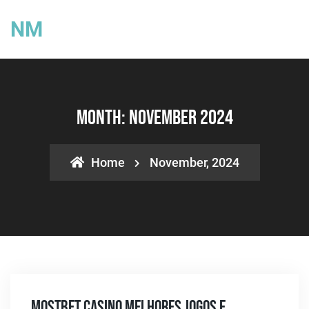
NM
Month:
November 2024
Home
November, 2024
Mostbet Casino Melhores Jogos E