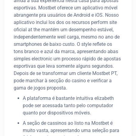
ainda a sua experiência nesta casa para apostas
esportivas. Mostbet oferece um aplicativo móvel
abrangente pra usuários de Android e iOS. Nosso
aplicativo inclui los dos os recursos perform site
oficial at the mantém um desempenho estável,
independentemente weil carga, mesmo no ano de
smartphones de baixo custo. O style reflete os
tons branco e azul da marca, apresentando abas
simples electronic um processo rápido de apostas
esportivas que leva somente alguns segundos.
Depois de se transformar um cliente Mostbet PT,
pode marchar à secção do casino e verificar a
gama de jogos proposta.
A plataforma é bastante intuitiva elizabeth
pode ser acessada tanto pelo computador
quanto por dispositivos móveis.
A seção de cassinos ao listo na Mostbet é
muito vasta, apresentando uma seleção para