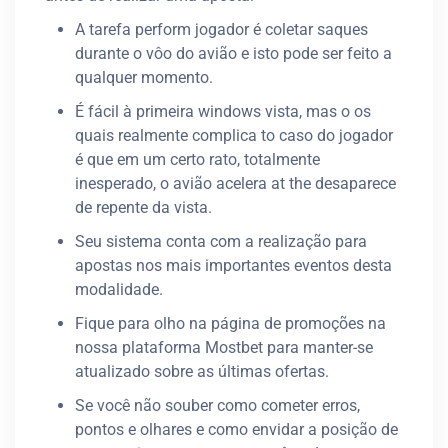
A tarefa perform jogador é coletar saques
durante o vôo do avião e isto pode ser feito a
qualquer momento.
É fácil à primeira windows vista, mas o os
quais realmente complica to caso do jogador
é que em um certo rato, totalmente
inesperado, o avião acelera at the desaparece
de repente da vista.
Seu sistema conta com a realização para
apostas nos mais importantes eventos desta
modalidade.
Fique para olho na página de promoções na
nossa plataforma Mostbet para manter-se
atualizado sobre as últimas ofertas.
Se você não souber como cometer erros,
pontos e olhares e como envidar a posição de