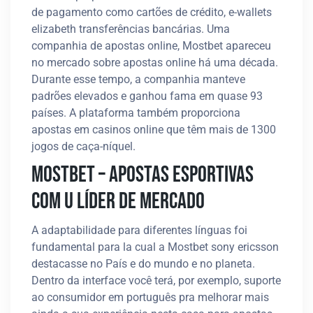
de pagamento como cartões de crédito, e-wallets
elizabeth transferências bancárias. Uma
companhia de apostas online, Mostbet apareceu
no mercado sobre apostas online há uma década.
Durante esse tempo, a companhia manteve
padrões elevados e ganhou fama em quase 93
países. A plataforma também proporciona
apostas em casinos online que têm mais de 1300
jogos de caça-níquel.
Mostbet – Apostas Esportivas
Com U Líder De Mercado
A adaptabilidade para diferentes línguas foi
fundamental para la cual a Mostbet sony ericsson
destacasse no País e do mundo e no planeta.
Dentro da interface você terá, por exemplo, suporte
ao consumidor em português pra melhorar mais