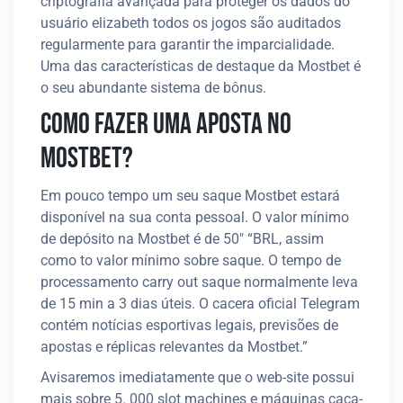
criptografia avançada para proteger os dados do
usuário elizabeth todos os jogos são auditados
regularmente para garantir the imparcialidade.
Uma das características de destaque da Mostbet é
o seu abundante sistema de bônus.
Como Fazer Uma Aposta No
Mostbet?
Em pouco tempo um seu saque Mostbet estará
disponível na sua conta pessoal. O valor mínimo
de depósito na Mostbet é de 50″ “BRL, assim
como to valor mínimo sobre saque. O tempo de
processamento carry out saque normalmente leva
de 15 min a 3 dias úteis. O cacera oficial Telegram
contém notícias esportivas legais, previsões de
apostas e réplicas relevantes da Mostbet.”
Avisaremos imediatamente que o web-site possui
mais sobre 5. 000 slot machines e máquinas caça-