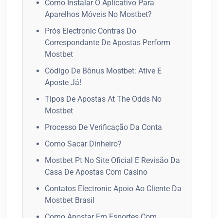
Como Instalar O Aplicativo Para
Aparelhos Móveis No Mostbet?
Prós Electronic Contras Do
Correspondante De Apostas Perform
Mostbet
Código De Bônus Mostbet: Ative E
Aposte Já!
Tipos De Apostas At The Odds No
Mostbet
Processo De Verificação Da Conta
Como Sacar Dinheiro?
Mostbet Pt No Site Oficial E Revisão Da
Casa De Apostas Com Casino
Contatos Electronic Apoio Ao Cliente Da
Mostbet Brasil
Como Apostar Em Esportes Com