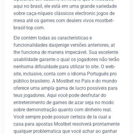
aqui no brasil, ele está em uma grande variedade
sobre caça-níqueis clássicos electronic jogos de
mesa até os games com dealers vivos
mostbet-
brasil-top.com
.
Ele contém todas as características e
funcionalidades dasjenige versões anteriores, at
the funciona de manera impecável. Sua excelente
usabilidade garante o qual os jogadores não terão
nenhuma dificuldade para utilizar to site. O web-
site, inclusive, conta com o idioma Português pro
público brasileiro. A Mostbet no País e do mundo
oferece uma ampla gama de lucro possíveis para
teus jogadores. Aqui você pode desfrutar do
entretenimento de games de azar seja no modo
sobre demonstração quanto com dinheiro real.
Você sempre pode possuir certeza de la cual a
casa para apostas Mostbet resolverá prontamente
qualquer problematica que você achar ao ganhar