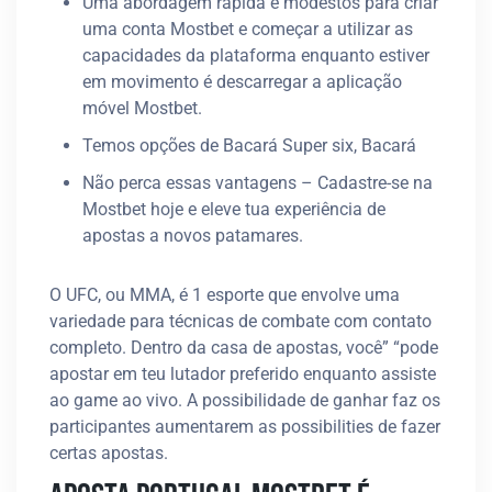
Uma abordagem rápida e modestos para criar
uma conta Mostbet e começar a utilizar as
capacidades da plataforma enquanto estiver
em movimento é descarregar a aplicação
móvel Mostbet.
Temos opções de Bacará Super six, Bacará
Não perca essas vantagens – Cadastre-se na
Mostbet hoje e eleve tua experiência de
apostas a novos patamares.
O UFC, ou MMA, é 1 esporte que envolve uma
variedade para técnicas de combate com contato
completo. Dentro da casa de apostas, você” “pode
apostar em teu lutador preferido enquanto assiste
ao game ao vivo. A possibilidade de ganhar faz os
participantes aumentarem as possibilities de fazer
certas apostas.