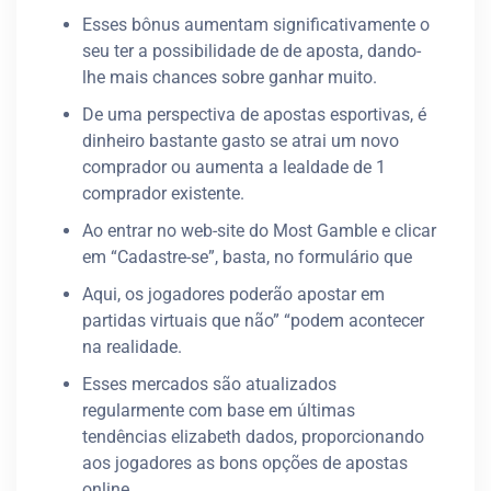
Esses bônus aumentam significativamente o
seu ter a possibilidade de de aposta, dando-
lhe mais chances sobre ganhar muito.
De uma perspectiva de apostas esportivas, é
dinheiro bastante gasto se atrai um novo
comprador ou aumenta a lealdade de 1
comprador existente.
Ao entrar no web-site do Most Gamble e clicar
em “Cadastre-se”, basta, no formulário que
Aqui, os jogadores poderão apostar em
partidas virtuais que não” “podem acontecer
na realidade.
Esses mercados são atualizados
regularmente com base em últimas
tendências elizabeth dados, proporcionando
aos jogadores as bons opções de apostas
online.