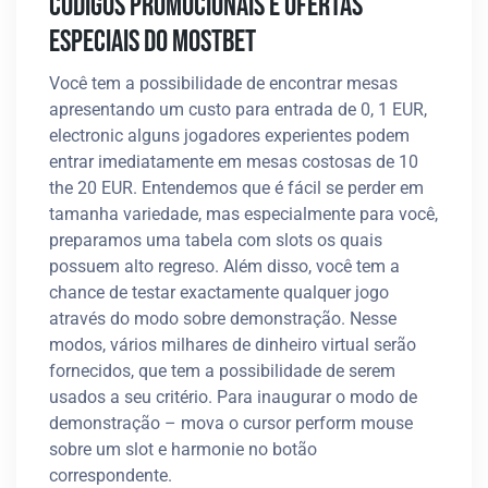
Códigos Promocionais E Ofertas
Especiais Do Mostbet
Você tem a possibilidade de encontrar mesas
apresentando um custo para entrada de 0, 1 EUR,
electronic alguns jogadores experientes podem
entrar imediatamente em mesas costosas de 10
the 20 EUR. Entendemos que é fácil se perder em
tamanha variedade, mas especialmente para você,
preparamos uma tabela com slots os quais
possuem alto regreso. Além disso, você tem a
chance de testar exactamente qualquer jogo
através do modo sobre demonstração. Nesse
modos, vários milhares de dinheiro virtual serão
fornecidos, que tem a possibilidade de serem
usados a seu critério. Para inaugurar o modo de
demonstração – mova o cursor perform mouse
sobre um slot e harmonie no botão
correspondente.