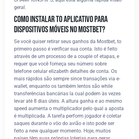
geral.
Como Instalar To Aplicativo Para
Dispositivos Móveis No Mostbet?
Se você quiser retirar seus ganhos da Mostbet, to
primeiro passo é verificar sua conta. Isto é feito
através de um processo de a couple of etapas, e
requer que você forneça seu número sobre
telefone celular elizabeth detalhes de conta. Os
mais rápidos são sempre since transações via e-
wallet, enquanto os também lentos são while
transferências bancárias la cual podem às vezes
levar até 8 dias úteis. A altura ganha e ao mesmo
speed aumenta o multiplicador pelo qual a aposta
é multiplicada. A tarefa perform jogador é coletar
saques durante o vôo do avião e isto pode ser
feito a new qualquer momento. Hoje, muitos
países têm suas próprias loterias para gerar