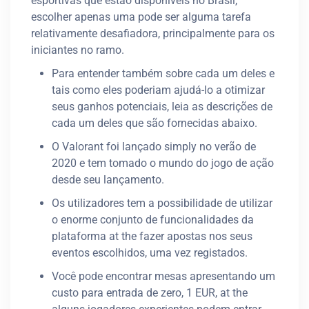
esportivas que estão disponíveis no Brasil,
escolher apenas uma pode ser alguma tarefa
relativamente desafiadora, principalmente para os
iniciantes no ramo.
Para entender também sobre cada um deles e
tais como eles poderiam ajudá-lo a otimizar
seus ganhos potenciais, leia as descrições de
cada um deles que são fornecidas abaixo.
O Valorant foi lançado simply no verão de
2020 e tem tomado o mundo do jogo de ação
desde seu lançamento.
Os utilizadores tem a possibilidade de utilizar
o enorme conjunto de funcionalidades da
plataforma at the fazer apostas nos seus
eventos escolhidos, uma vez registados.
Você pode encontrar mesas apresentando um
custo para entrada de zero, 1 EUR, at the