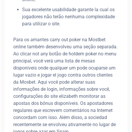
Sua excelente usabilidade garante la cual os
jogadores não terão nenhuma complexidade
para utilizar o site.
Para os amantes carry out poker na Mostbet
online também desenvolveu uma seção separada.
Ao clicar not any botão de holdem poker no menu
principal, você verá uma lista de mesas
disponíveis onde qualquer um pode ocuparse um
lugar vazio e jogar el jogo contra outros clientes
da Mosbet. Aqui você pode alterar suas
informações de login, informações sobre você,
configurações do site elizabeth monitorar as
apostas dos bônus disponíveis. Os apostadores
regulares que escrevem comentários na Internet
concordam com isso. Além disso, a sociedad
recentemente se envolveu ativamente no lugar de
jogos sobre azar em Spain.