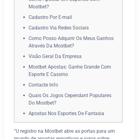
Mostbet?
Cadastro Por E-mail
Cadastro Via Redes Sociais
Como Posso Adquirir Os Meus Ganhos
Através Da Mostbet?
Visão Geral Da Empresa
Mostbet Apostas: Ganhe Grande Com
Esporte E Cassino
Contacte Info
Quais Os Jogos Cependant Populares
Do Mostbet?
Apostas Nos Esportes De Fantasia
“U registro na Mostbet abre as portas para um
mundo de apostas esportivas e jogos sobre