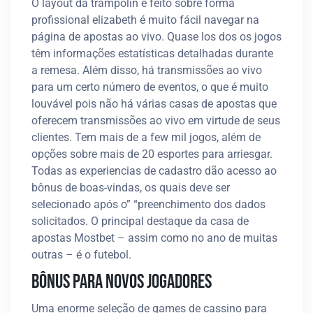
O layout da trampolín é feito sobre forma
profissional elizabeth é muito fácil navegar na
página de apostas ao vivo. Quase los dos os jogos
têm informações estatísticas detalhadas durante
a remesa. Além disso, há transmissões ao vivo
para um certo número de eventos, o que é muito
louvável pois não há várias casas de apostas que
oferecem transmissões ao vivo em virtude de seus
clientes. Tem mais de a few mil jogos, além de
opções sobre mais de 20 esportes para arriesgar.
Todas as experiencias de cadastro dão acesso ao
bônus de boas-vindas, os quais deve ser
selecionado após o” “preenchimento dos dados
solicitados. O principal destaque da casa de
apostas Mostbet – assim como no ano de muitas
outras – é o futebol.
Bônus Para Novos Jogadores
Uma enorme seleção de games de cassino para