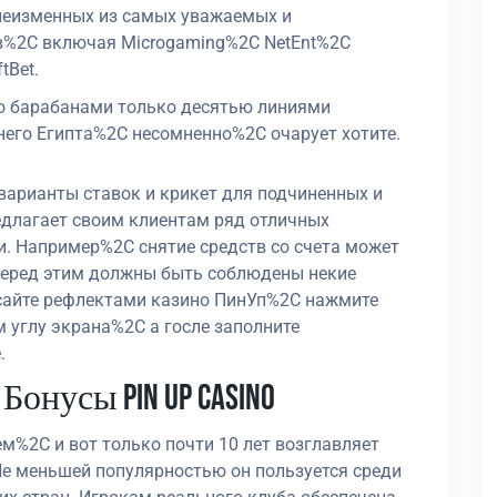
неизменных из самых уважаемых и
в%2C включая Microgaming%2C NetEnt%2C
tBet.
ю барабанами только десятью линиями
его Египта%2C несомненно%2C очарует хотите.
 варианты ставок и крикет для подчиненных и
редлагает своим клиентам ряд отличных
и. Например%2C снятие средств со счета может
перед этим должны быть соблюдены некие
 сайте рефлектами казино ПинУп%2C нажмите
 углу экрана%2C а госле заполните
.
онусы Pin Up Casino
ем%2C и вот только почти 10 лет возглавляет
Не меньшей популярностью он пользуется среди