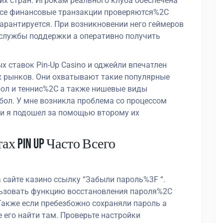
их стран. Игрокам реального клуба обеспечена
Все финансовые транзакции проверяются%2C
арантируется. При возникновении него геймеров
службы поддержки а оперативно получить
х ставок Pin-Up Casino и оджейли впечатлен
 рынков. Они охватывают такие популярные
ол и теннис%2C а также нишевые виды
бол. У мне возникла проблема со процессом
 и я подошел за помощью второму их
х Pin Up Часто Всего
сайте казино ссылку “Забыли пароль%3F “.
ользовать функцию восстановления пароля%2C
Также если пребезбожно сохраняли пароль а
его найти там. Проверьте настройки