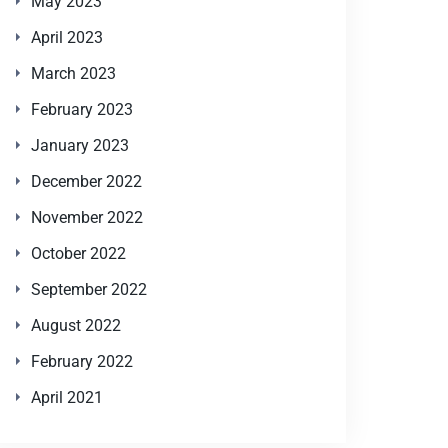
May 2023
April 2023
March 2023
February 2023
January 2023
December 2022
November 2022
October 2022
September 2022
August 2022
February 2022
April 2021