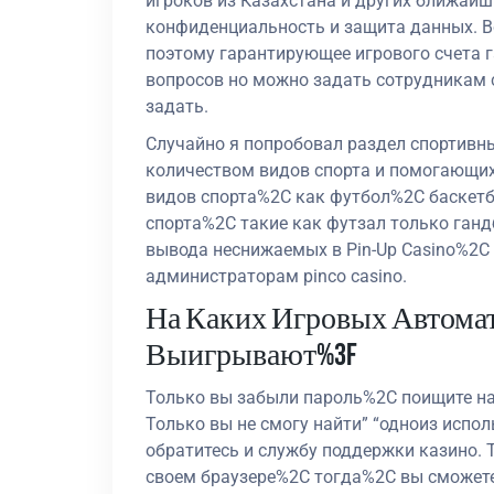
игроков из Казахстана и других ближайш
конфиденциальность и защита данных. 
поэтому гарантирующее игрового счета г
вопросов но можно задать сотрудникам 
задать.
Случайно я попробовал раздел спортивны
количеством видов спорта и помогающих
видов спорта%2C как футбол%2C баскетб
спорта%2C такие как футзал только ганд
вывода неснижаемых в Pin-Up Casino%2C
администраторам
pinco casino
.
На Каких Игровых Автомата
Выигрывают%3F
Только вы забыли пароль%2C поищите на 
Только вы не смогу найти” “одноиз исп
обратитесь и службу поддержки казино. 
своем браузере%2C тогда%2C вы сможете 