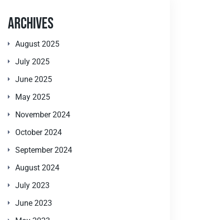
Archives
August 2025
July 2025
June 2025
May 2025
November 2024
October 2024
September 2024
August 2024
July 2023
June 2023