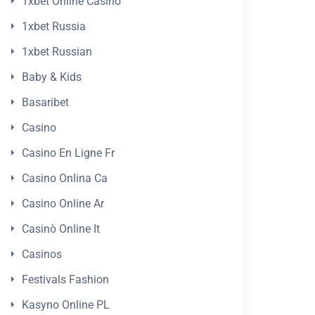
1xbet Online Casino
1xbet Russia
1xbet Russian
Baby & Kids
Basaribet
Casino
Casino En Ligne Fr
Casino Onlina Ca
Casino Online Ar
Casinò Online It
Casinos
Festivals Fashion
Kasyno Online PL