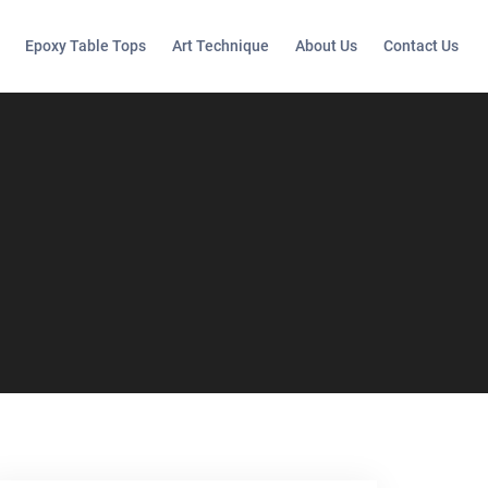
Epoxy Table Tops
Art Technique
About Us
Contact Us