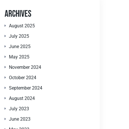
Archives
August 2025
July 2025
June 2025
May 2025
November 2024
October 2024
September 2024
August 2024
July 2023
June 2023