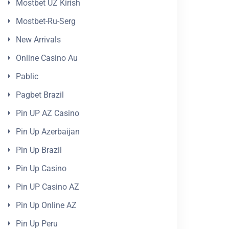
Mostbet UZ Kirish
Mostbet-Ru-Serg
New Arrivals
Online Casino Au
Pablic
Pagbet Brazil
Pin UP AZ Casino
Pin Up Azerbaijan
Pin Up Brazil
Pin Up Casino
Pin UP Casino AZ
Pin Up Online AZ
Pin Up Peru