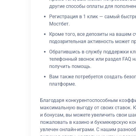
другие способы оплаты для пополнен
Регистрация в 1 клик — самый быстр
Мостбет.
Кроме того, все депозиты на вашем 
подозрительная активность может пр
Обратившись в службу поддержки кли
телефонный звонок или раздел FAQ на
получить помощь.
Вам также потребуется создать безо
платформе.
Благодаря конкурентоспособным коэффиц
максимальную выгоду от своих ставок. 
и бонусам, вы можете увеличить свои шан
пожаловать в казино и букмекерскую конт
увлечен онлайн-играми. С нашим разноо