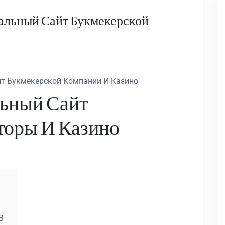
циальный Сайт Букмекерской
йт Букмекерской Компании И Казино
ьный Сайт
торы И Казино
В