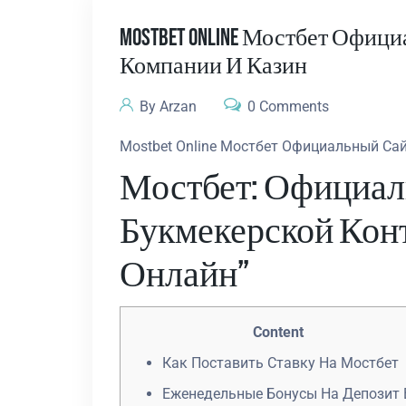
Mostbet Online Мостбет Офи
Компании И Казин
By Arzan
0 Comments
Mostbet Online Мостбет Официальный Са
Мостбет: Официал
Букмекерской Кон
Онлайн”
Content
Как Поставить Ставку На Мостбет
Еженедельные Бонусы На Депозит 