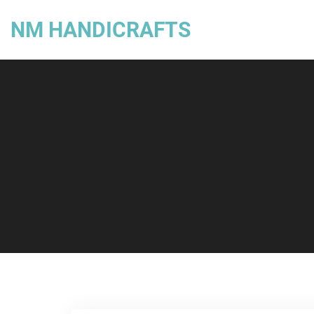
NM HANDICRAFTS