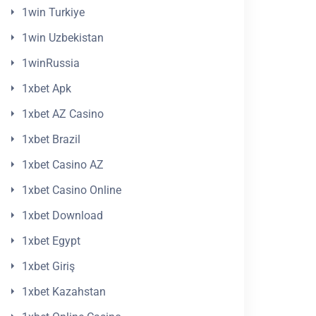
1win Turkiye
1win Uzbekistan
1winRussia
1xbet Apk
1xbet AZ Casino
1xbet Brazil
1xbet Casino AZ
1xbet Casino Online
1xbet Download
1xbet Egypt
1xbet Giriş
1xbet Kazahstan