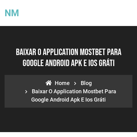
NM
Baixar O Application Mostbet Para
Google Android Apk E Ios Gráti
Home
Blog
Baixar O Application Mostbet Para
Google Android Apk E Ios Gráti