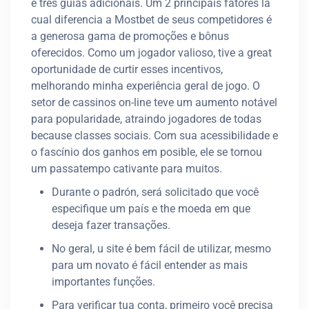
e três guias adicionais. Um 2 principais fatores la
cual diferencia a Mostbet de seus competidores é
a generosa gama de promoções e bônus
oferecidos. Como um jogador valioso, tive a great
oportunidade de curtir esses incentivos,
melhorando minha experiência geral de jogo. O
setor de cassinos on-line teve um aumento notável
para popularidade, atraindo jogadores de todas
because classes sociais. Com sua acessibilidade e
o fascínio dos ganhos em posible, ele se tornou
um passatempo cativante para muitos.
Durante o padrón, será solicitado que você
especifique um país e the moeda em que
deseja fazer transações.
No geral, u site é bem fácil de utilizar, mesmo
para um novato é fácil entender as mais
importantes funções.
Para verificar tua conta, primeiro você precisa