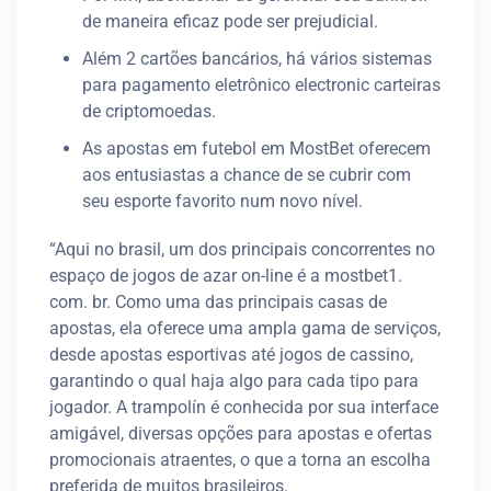
de maneira eficaz pode ser prejudicial.
Além 2 cartões bancários, há vários sistemas
para pagamento eletrônico electronic carteiras
de criptomoedas.
As apostas em futebol em MostBet oferecem
aos entusiastas a chance de se cubrir com
seu esporte favorito num novo nível.
“Aqui no brasil, um dos principais concorrentes no
espaço de jogos de azar on-line é a mostbet1.
com. br. Como uma das principais casas de
apostas, ela oferece uma ampla gama de serviços,
desde apostas esportivas até jogos de cassino,
garantindo o qual haja algo para cada tipo para
jogador. A trampolín é conhecida por sua interface
amigável, diversas opções para apostas e ofertas
promocionais atraentes, o que a torna an escolha
preferida de muitos brasileiros.