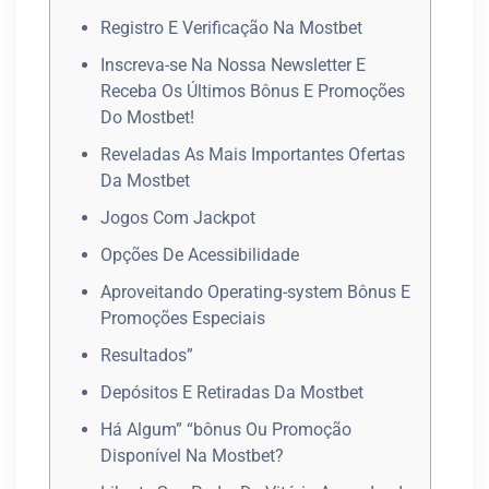
Registro E Verificação Na Mostbet
Inscreva-se Na Nossa Newsletter E
Receba Os Últimos Bônus E Promoções
Do Mostbet!
Reveladas As Mais Importantes Ofertas
Da Mostbet
Jogos Com Jackpot
Opções De Acessibilidade
Aproveitando Operating-system Bônus E
Promoções Especiais
Resultados”
Depósitos E Retiradas Da Mostbet
Há Algum” “bônus Ou Promoção
Disponível Na Mostbet?