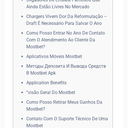
Ainda Estão Livres No Mercado
Chargers Vivem Dor Da Reformulação –
Draft É Necessário Para Salvar O Ano
Como Posso Entrar No Ano De Contato
Com O Atendimento Ao Cliente Da
Mostbet?
Aplicativos Móveis Mostbet
Методы Депозита И Вывода Средств
В Mostbet Apk
Application Benefits
“visão Geral Do Mostbet
Como Posso Retirar Meus Ganhos Da
Mostbet?
Contato Com O Suporte Técnico De Uma
Mostbet