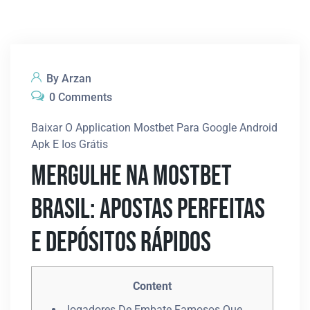
By Arzan
0 Comments
Baixar O Application Mostbet Para Google Android
Apk E Ios Grátis
Mergulhe Na Mostbet
Brasil: Apostas Perfeitas
E Depósitos Rápidos
Content
Jogadores De Embate Famosos Que