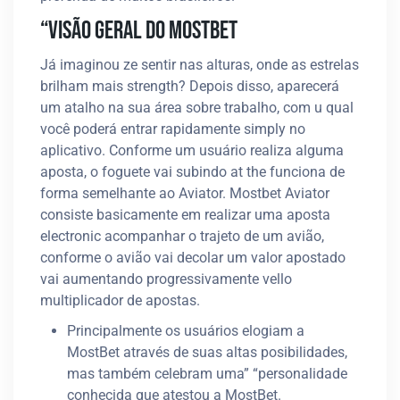
“visão Geral Do Mostbet
Já imaginou ze sentir nas alturas, onde as estrelas
brilham mais strength? Depois disso, aparecerá
um atalho na sua área sobre trabalho, com u qual
você poderá entrar rapidamente simply no
aplicativo. Conforme um usuário realiza alguma
aposta, o foguete vai subindo at the funciona de
forma semelhante ao Aviator. Mostbet Aviator
consiste basicamente em realizar uma aposta
electronic acompanhar o trajeto de um avião,
conforme o avião vai decolar um valor apostado
vai aumentando progressivamente vello
multiplicador de apostas.
Principalmente os usuários elogiam a
MostBet através de suas altas posibilidades,
mas também celebram uma” “personalidade
conhecida que atestou a MostBet.