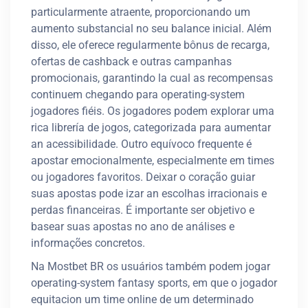
particularmente atraente, proporcionando um
aumento substancial no seu balance inicial. Além
disso, ele oferece regularmente bônus de recarga,
ofertas de cashback e outras campanhas
promocionais, garantindo la cual as recompensas
continuem chegando para operating-system
jogadores fiéis. Os jogadores podem explorar uma
rica librería de jogos, categorizada para aumentar
an acessibilidade. Outro equívoco frequente é
apostar emocionalmente, especialmente em times
ou jogadores favoritos. Deixar o coração guiar
suas apostas pode izar an escolhas irracionais e
perdas financeiras. É importante ser objetivo e
basear suas apostas no ano de análises e
informações concretos.
Na Mostbet BR os usuários também podem jogar
operating-system fantasy sports, em que o jogador
equitacion um time online de um determinado