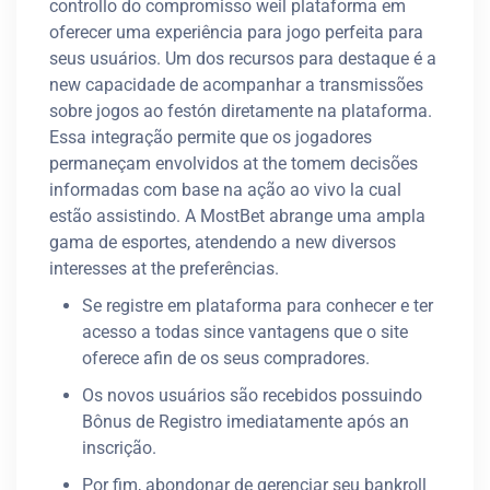
controllo do compromisso weil plataforma em
oferecer uma experiência para jogo perfeita para
seus usuários. Um dos recursos para destaque é a
new capacidade de acompanhar a transmissões
sobre jogos ao festón diretamente na plataforma.
Essa integração permite que os jogadores
permaneçam envolvidos at the tomem decisões
informadas com base na ação ao vivo la cual
estão assistindo. A MostBet abrange uma ampla
gama de esportes, atendendo a new diversos
interesses at the preferências.
Se registre em plataforma para conhecer e ter
acesso a todas since vantagens que o site
oferece afin de os seus compradores.
Os novos usuários são recebidos possuindo
Bônus de Registro imediatamente após an
inscrição.
Por fim, abondonar de gerenciar seu bankroll