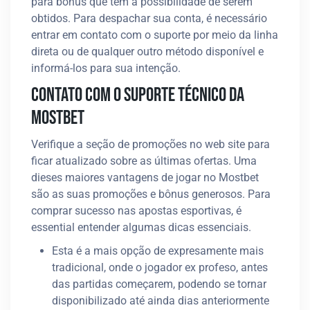
para bônus que tem a possibilidade de serem
obtidos. Para despachar sua conta, é necessário
entrar em contato com o suporte por meio da linha
direta ou de qualquer outro método disponível e
informá-los para sua intenção.
Contato Com O Suporte Técnico Da
Mostbet
Verifique a seção de promoções no web site para
ficar atualizado sobre as últimas ofertas. Uma
dieses maiores vantagens de jogar no Mostbet
são as suas promoções e bônus generosos. Para
comprar sucesso nas apostas esportivas, é
essential entender algumas dicas essenciais.
Esta é a mais opção de expresamente mais
tradicional, onde o jogador ex profeso, antes
das partidas começarem, podendo se tornar
disponibilizado até ainda dias anteriormente