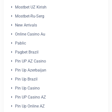
Mostbet UZ Kirish
Mostbet-Ru-Serg
New Arrivals
Online Casino Au
Pablic
Pagbet Brazil
Pin UP AZ Casino
Pin Up Azerbaijan
Pin Up Brazil
Pin Up Casino
Pin UP Casino AZ
Pin Up Online AZ