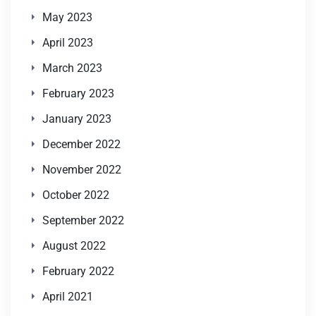
May 2023
April 2023
March 2023
February 2023
January 2023
December 2022
November 2022
October 2022
September 2022
August 2022
February 2022
April 2021