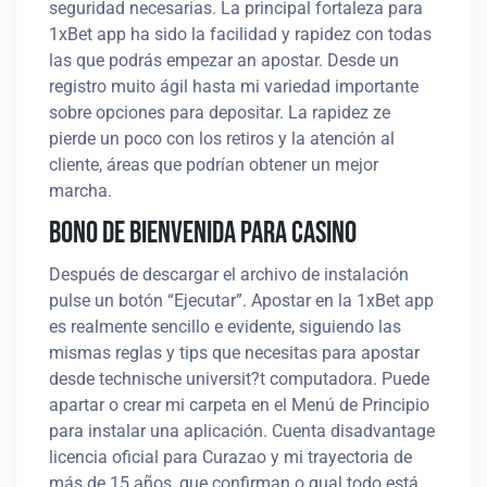
seguridad necesarias. La principal fortaleza para
1xBet app ha sido la facilidad y rapidez con todas
las que podrás empezar an apostar. Desde un
registro muito ágil hasta mi variedad importante
sobre opciones para depositar. La rapidez ze
pierde un poco con los retiros y la atención al
cliente, áreas que podrían obtener un mejor
marcha.
Bono De Bienvenida Para Casino
Después de descargar el archivo de instalación
pulse un botón “Ejecutar”. Apostar en la 1xBet app
es realmente sencillo e evidente, siguiendo las
mismas reglas y tips que necesitas para apostar
desde technische universit?t computadora. Puede
apartar o crear mi carpeta en el Menú de Principio
para instalar una aplicación. Cuenta disadvantage
licencia oficial para Curazao y mi trayectoria de
más de 15 años, que confirman o qual todo está