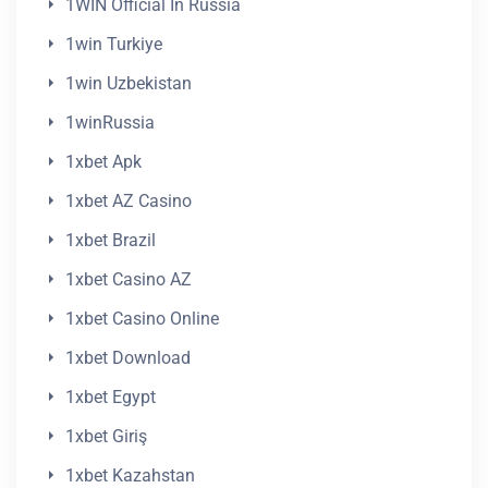
1WIN Official In Russia
1win Turkiye
1win Uzbekistan
1winRussia
1xbet Apk
1xbet AZ Casino
1xbet Brazil
1xbet Casino AZ
1xbet Casino Online
1xbet Download
1xbet Egypt
1xbet Giriş
1xbet Kazahstan