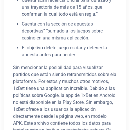
Cuenta scam licencia oficial para Curazao y
una trayectoria de más de 15 años, que
confirman la cual todo está en regla.”
Cuenta con la sección de apuestas
deportivas” “sumado a los juegos sobre
casino en una misma aplicación.
El objetivo delete juego es dar y detener la
apuesta antes para perder.
Sin mencionar la posibilidad para visualizar
partidos que están siendo retransmitidos sobre ela
plataforma. Por estos y muchos otros motivos,
1xBet tiene una application increíble. Debido a las
políticas sobre Google, la app de 1xBet en Android
no está disponible en la Play Store. Sin embargo,
1xBet ofrece a los usuarios la aplicación
directamente desde la página web, en modelo
APK. Este archivo contiene todos los datos para