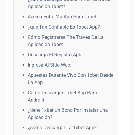
Aplicación 1xbet?
Acerca Entre Ma App Para 1xbet
¿qué Tan Confiable Es 1xbet App?
Cómo Registrarse The Través De La
Aplicación 1xbet
Descarga El Registro Apk:
Ingresa Al Sitio Web:
Apuestas Durante Vivo Con 1xbet Desde
La App
Cómo Descargar 1xbet App Para
Android
¿tiene 1xbet Un Bono Por Instalar Una
Aplicación?
¿cómo Descargar La 1xbet App?