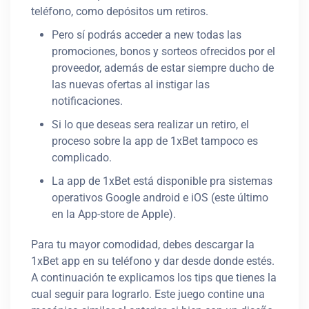
teléfono, como depósitos um retiros.
Pero sí podrás acceder a new todas las
promociones, bonos y sorteos ofrecidos por el
proveedor, además de estar siempre ducho de
las nuevas ofertas al instigar las
notificaciones.
Si lo que deseas sera realizar un retiro, el
proceso sobre la app de 1xBet tampoco es
complicado.
La app de 1xBet está disponible pra sistemas
operativos Google android e iOS (este último
en la App-store de Apple).
Para tu mayor comodidad, debes descargar la
1xBet app en su teléfono y dar desde donde estés.
A continuación te explicamos los tips que tienes la
cual seguir para lograrlo. Este juego contine una