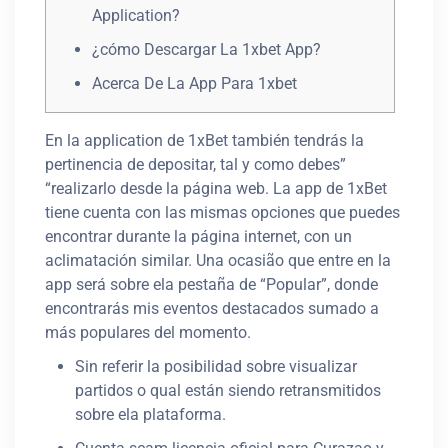
Application?
¿cómo Descargar La 1xbet App?
Acerca De La App Para 1xbet
En la application de 1xBet también tendrás la
pertinencia de depositar, tal y como debes”
“realizarlo desde la página web. La app de 1xBet
tiene cuenta con las mismas opciones que puedes
encontrar durante la página internet, con un
aclimatación similar. Una ocasião que entre en la
app será sobre ela pestaña de “Popular”, donde
encontrarás mis eventos destacados sumado a
más populares del momento.
Sin referir la posibilidad sobre visualizar
partidos o qual están siendo retransmitidos
sobre ela plataforma.