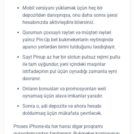
Mobil versiyanı yükləmək üçün heç bir
depozitdən danışırıqsa, onu daha sonra şəxsi
hesabınızda aktivləşdirə bilərsiniz.
Qurumun çoxsaylı rəyləri və müştəri rəyləri
yalnız Pin-Up bet bukmekerlərin reytinqində
aparıcı yerlərdən birini tutduğunu təsdiqləyir.
Sayt Pinup az hər bir slotun pulsuz rejimi pullu
ilə tam uyğundur, yəni içindəki maşınlar
istifadəçinin pul üçün oynadığı zamanla eyni
davranır.
Onların bonusları və promosyonları weil
oynamaq üçün əlavə imkanlar yaradır.
Sonra o, adi depozitə və ahora hesabı
doldurmaq üçün mükafata çevriləcək.
Proses iPhone-da hər hansı digər proqramı
quraşdırmaqdan fərqlənmir. Bukmeker kontorunun