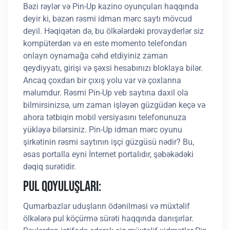
Bəzi rəylər və Pin-Up kazino oyunçuları haqqında
deyir ki, bəzən rəsmi idman mərc saytı mövcud
deyil. Həqiqətən də, bu ölkələrdəki provayderlər siz
kompüterdən və en este momento telefondan
onlayn oynamağa cəhd etdiyiniz zaman
qeydiyyatı, girişi və şəxsi hesabınızı bloklaya bilər.
Ancaq çoxdan bir çıxış yolu var və çoxlarına
məlumdur. Rəsmi Pin-Up veb saytına daxil ola
bilmirsinizsə, um zaman işləyən güzgüdən keçə və
ahora tətbiqin mobil versiyasını telefonunuza
yükləyə bilərsiniz. Pin-Up idman mərc oyunu
şirkətinin rəsmi saytının işçi güzgüsü nədir? Bu,
əsas portalla eyni İnternet portalıdır, şəbəkədəki
dəqiq surətidir.
Pul Qoyuluşları:
Qumarbazlar uduşların ödənilməsi və müxtəlif
ölkələrə pul köçürmə sürəti haqqında danışırlar.