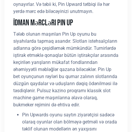
oynayırlar. Və təbii ki, Pin Upward tətbiqi ilə hər
yerdə mərc edə biləcəyinizi unutmayın.
İdman Mərcləri Pin Up
Tələb olunan maşınları Pin Up oyunu bu
siyahılarda tapmaq asandır. Slotları istehsalçıların
adlarına görə çeşidləmək mümkündür. Turnirlərdə
iştirak etməklə qonaqlar bütün iştirakçılar arasında
keçirilən yarışların mükafat fondlarından
əhəmiyyətli məbləğlər qazana biləcəklər. Pin Up
bet oyunçunun rəyləri bu qumar zalının slotlarında
düzgün qaydalar və uduşların dəqiq ödənilməsi ilə
təsdiqlənir. Pulsuz kazino proqramı klassik slot
machine game maşınlarına əlavə olaraq,
bukmeker rejimini də ehtiva edir.
Pin Upwards oyunu saytın ziyarətçisi sadəcə
olaraq oyunlar olan bölməyə getməli və orada
təklif olunan modellərin ən yaxşısını