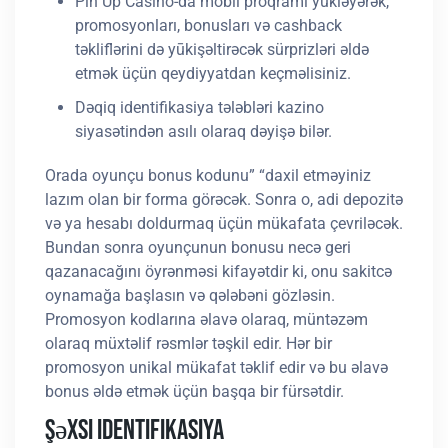
Pin Up Casino-da mobil proqramı yükləyərək,
promosyonları, bonusları və cashback
təkliflərini də yūkişəltirəcək sürprizləri əldə
etmək üçün qeydiyyatdan keçməlisiniz.
Dəqiq identifikasiya tələbləri kazino
siyasətindən asılı olaraq dəyişə bilər.
Orada oyunçu bonus kodunu” “daxil etməyiniz
lazım olan bir forma görəcək. Sonra o, adi depozitə
və ya hesabı doldurmaq üçün mükafata çevriləcək.
Bundan sonra oyunçunun bonusu necə geri
qazanacağını öyrənməsi kifayətdir ki, onu sakitcə
oynamağa başlasın və qələbəni gözləsin.
Promosyon kodlarına əlavə olaraq, müntəzəm
olaraq müxtəlif rəsmlər təşkil edir. Hər bir
promosyon unikal mükafat təklif edir və bu əlavə
bonus əldə etmək üçün başqa bir fürsətdir.
Şəxsi Identifikasiya