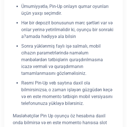
Ümumiyyətlə, Pin-Up onlayn qumar oyunları
üçün yaxşı seçimdir.
Hər bir depozit bonusunun mərc şərtləri var və
onlar yerinə yetirilməlidir ki, oyunçu bir sonraki
a?amada hədiyyə ala bilsin
Sonra yüklənmiş faylı işə salmalı, mobil
cihazın parametrlərində naməlum
mənbələrdən tətbiqlərin quraşdırılmasına
icazə verməli və quraşdırmanın
tamamlanmasını gözləməlisiniz.
Rəsmi Pin-Up veb saytına daxil ola
bilmirsinizsə, o zaman işləyən güzgüdən keçə
və en este momento tətbiqin mobil versiyasını
telefonunuza yükləyə bilərsiniz.
Məsləhətçilər Pin Up oyunçu öz hesabına daxil
onda bilmirsə və en este momento hansısa slot