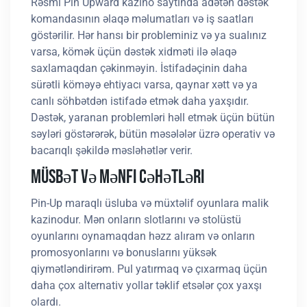
Rəsmi Pin Upward kazino saytında adətən dəstək
komandasının əlaqə məlumatları və iş saatları
göstərilir. Hər hansı bir probleminiz və ya sualınız
varsa, kömək üçün dəstək xidməti ilə əlaqə
saxlamaqdan çəkinməyin. İstifadəçinin daha
sürətli köməyə ehtiyacı varsa, qaynar xətt və ya
canlı söhbətdən istifadə etmək daha yaxşıdır.
Dəstək, yaranan problemləri həll etmək üçün bütün
səyləri göstərərək, bütün məsələlər üzrə operativ və
bacarıqlı şəkildə məsləhətlər verir.
Müsbət Və Mənfi Cəhətləri
Pin-Up maraqlı üsluba və müxtəlif oyunlara malik
kazinodur. Mən onların slotlarını və stolüstü
oyunlarını oynamaqdan həzz alıram və onların
promosyonlarını və bonuslarını yüksək
qiymətləndirirəm. Pul yatırmaq və çıxarmaq üçün
daha çox alternativ yollar təklif etsələr çox yaxşı
olardı.